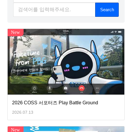
Search
New
2026 COSS 서포터즈 Play Battle Ground
2026.07.13
New